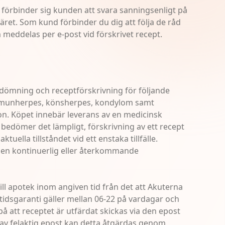
 förbinder sig kunden att svara sanningsenligt på
läret. Som kund förbinder du dig att följa de råd
eddelas per e-post vid förskrivet recept.
edömning och receptförskrivning för följande
n, munherpes, könsherpes, kondylom samt
n. Köpet innebär leverans av en medicinsk
edömer det lämpligt, förskrivning av ett recept
ktuella tillståndet vid ett enstaka tillfälle.
 en kontinuerlig eller återkommande
ill apotek inom angiven tid från det att Akuterna
tidsgaranti gäller mellan 06-22 på vardagar och
på att receptet är utfärdat skickas via den epost
 av felaktig epost kan detta åtgärdas genom