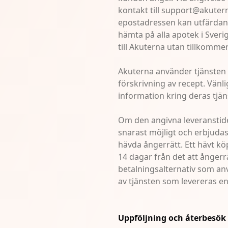
kontakt till support@akuter
epostadressen kan utfärdande
hämta på alla apotek i Sverig
till Akuterna utan tillkomme
Akuterna använder tjänsten
förskrivning av recept. Vän
information kring deras tjän
Om den angivna leveranstide
snarast möjligt och erbjudas
hävda ångerrätt. Ett hävt kö
14 dagar från det att ångerr
betalningsalternativ som anv
av tjänsten som levereras en
Uppföljning och återbesök