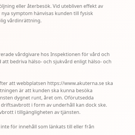
jning eller återbesök. Vid utebliven effekt av
r nya symptom hänvisas kunden till fysisk
lig vårdinrättning.
rerade vårdgivare hos Inspektionen för vård och
 att bedriva hälso- och sjukvård enligt hälso- och
fter att webbplatsen https://www.akuterna.se ska
ättningen är att kunden ska kunna besöka
änsten dygnet runt, året om. Oförutsedda
 driftsavbrott i form av underhåll kan dock ske.
brott i tillgängligheten av tjänsten.
te för innehåll som länkats till eller från