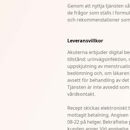
Genom att nyttja tjänsten så
de frågor som ställs i formu
och rekommendationer som m
Leveransvillkor
Akuterna erbjuder digital b
tillstånd: urinvägsinfektio
uppskjutning av menstruatio
bedömning och, om läkaren b
avsett för behandling av det a
Tjänsten är inte avsedd som
vårdkontakt.
Recept skickas elektroniskt t
mottagit betalning. Angiven 
08-22 på helger. Bekräftelse 
kunden anger. Vid angivelse