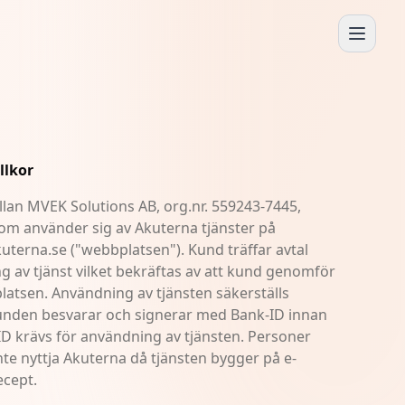
llkor
ellan MVEK Solutions AB, org.nr. 559243-7445,
om använder sig av Akuterna tjänster på
terna.se ("webbplatsen"). Kund träffar avtal
 av tjänst vilket bekräftas av att kund genomför
latsen. Användning av tjänsten säkerställs
nden besvarar och signerar med Bank-ID innan
D krävs för användning av tjänsten. Personer
te nyttja Akuterna då tjänsten bygger på e-
ecept.