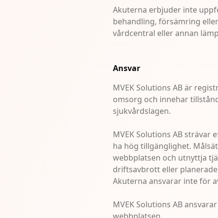
Akuterna erbjuder inte uppföl
behandling, försämring elle
vårdcentral eller annan lämp
Ansvar
MVEK Solutions AB är regist
omsorg och innehar tillstånd
sjukvårdslagen.
MVEK Solutions AB strävar e
ha hög tillgänglighet. Måls
webbplatsen och utnyttja tj
driftsavbrott eller planerade
Akuterna ansvarar inte för av
MVEK Solutions AB ansvarar in
webbplatsen.