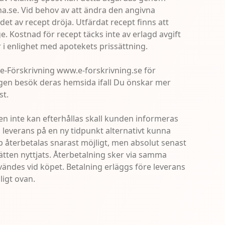
na.se. Vid behov av att ändra den angivna
t av recept dröja. Utfärdat recept finns att
e. Kostnad för recept täcks inte av erlagd avgift
r i enlighet med apotekets prissättning.
 e-Förskrivning
www.e-forskrivning.se
för
ligen besök deras hemsida ifall Du önskar mer
st.
n inte kan efterhållas skall kunden informeras
 leverans på en ny tidpunkt alternativt kunna
p återbetalas snarast möjligt, men absolut senast
ätten nyttjats. Återbetalning sker via samma
ändes vid köpet. Betalning erläggs före leverans
ligt ovan.