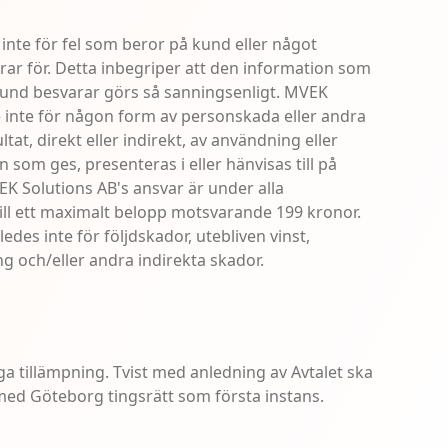
inte för fel som beror på kund eller något
ar för. Detta inbegriper att den information som
und besvarar görs så sanningsenligt. MVEK
e inte för någon form av personskada eller andra
ltat, direkt eller indirekt, av användning eller
 som ges, presenteras i eller hänvisas till på
K Solutions AB's ansvar är under alla
ll ett maximalt belopp motsvarande 199 kronor.
des inte för följdskador, utebliven vinst,
g och/eller andra indirekta skador.
äga tillämpning. Tvist med anledning av Avtalet ska
ed Göteborg tingsrätt som första instans.