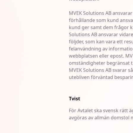
MVEK Solutions AB ansvarar 
förhållande som kund ansvar
kund ger samt dem frågor k
Solutions AB ansvarar vidar
följder, som kan vara ett resu
felanvändning av information
webbplatsen eller epost. MVE
omständigheter begränsat ti
MVEK Solutions AB svarar såle
utebliven förväntad besparin
Tvist
För Avtalet ska svensk rätt 
avgöras av allmän domstol m