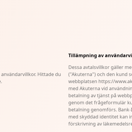
Tillämpning av användarvi
Dessa avtalsvillkor gäller m
användarvillkor. Hittade du
("Akuterna") och den kund s
.
webbplatsen https://www.aku
med Akuterna vid användning
betalning av tjänst på webbp
genom det frågeformulär ku
betalning genomförs. Bank-I
med skyddad identitet kan in
förskrivning av läkemedelsr