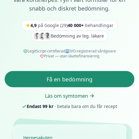
snabb och diskret bedömning.
4,9
på Google
(
29
)
40 000+
behandlingar
Bedömning av leg. läkare
LegitScript-certifierad
IVO-registrerad vårdgivare
Privat — utan skattefinansiering
Få en bedömning
Läs om symtomen
Endast
99
kr
· betala bara om du får recept
Herpesakuten