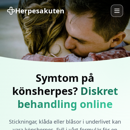
Herpesakuten
Symtom på
könsherpes?
Diskret
behandling online
Stickningar, klåda eller blåsor i underlivet kan
vara könsherpes. Fyll i vårt formulär för en