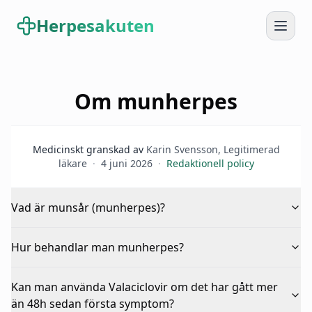
Herpesakuten
Om munherpes
Medicinskt granskad av
Karin Svensson
,
Legitimerad
läkare
·
4 juni 2026
·
Redaktionell policy
Vad är munsår (munherpes)?
Munsår orsakas av ett virus som heter herpes simplex. Det
Hur behandlar man munherpes?
finns två typer av detta virus: typ 1 ger munsår (men kan
också ge sår i underlivet) och typ 2 ger främst sår i
Vi skriver ut Valacivlocir, tablettbehandling med denna
underlivet. Har man väl blivit infekterad av herpesviruset så
Kan man använda Valaciclovir om det har gått mer
antiviral (läkemedel mot virus) är den mest effektiva
lever det kvar i kroppen resten av livet.
behandlingen som finns mot munsår/munherpes. Mer
än 48h sedan första symptom?